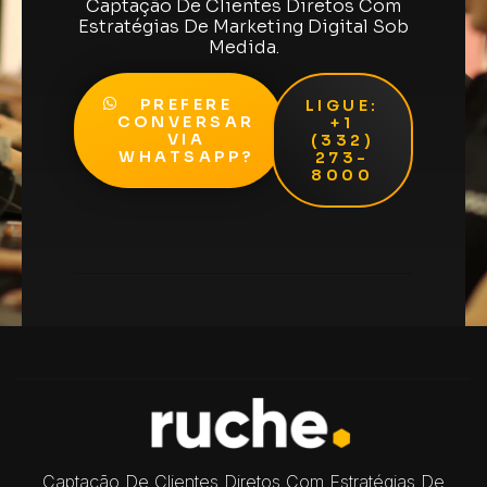
Captação De Clientes Diretos Com
Estratégias De Marketing Digital Sob
Medida.
PREFERE
LIGUE:
CONVERSAR
+1
VIA
(332)
WHATSAPP?
273-
8000
Captação De Clientes Diretos Com Estratégias De