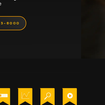
e
273-8000